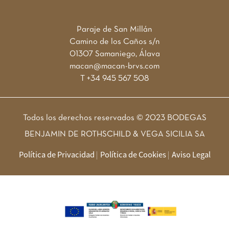
Paraje de San Millán
Camino de los Caños s/n
01307 Samaniego, Álava
macan@macan-brvs.com
T +34 945 567 508
Todos los derechos reservados © 2023 BODEGAS
BENJAMIN DE ROTHSCHILD & VEGA SICILIA SA
Política de Privacidad
|
Política de Cookies
|
Aviso Legal