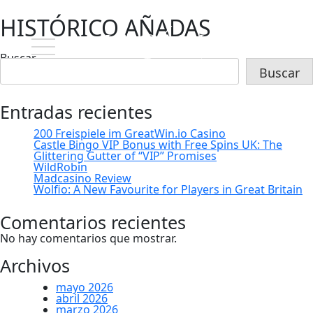
Skip
HISTÓRICO AÑADAS
to
content
ES
Buscar
Buscar
Siempre más allá
Entradas recientes
200 Freispiele im GreatWin.io Casino
Castle Bingo VIP Bonus with Free Spins UK: The
Glittering Gutter of “VIP” Promises
WildRobin
Madcasino Review
Wolfio: A New Favourite for Players in Great Britain
Comentarios recientes
No hay comentarios que mostrar.
Archivos
mayo 2026
abril 2026
marzo 2026