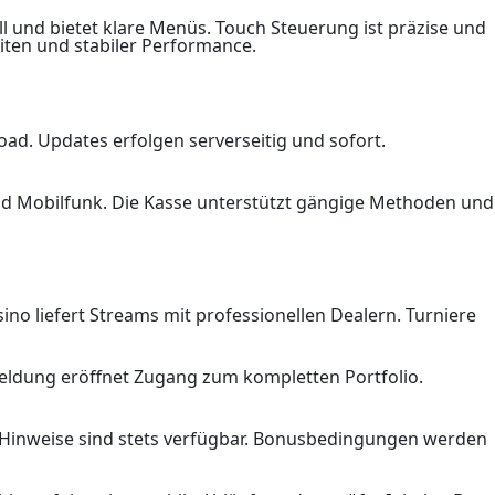
 und bietet klare Menüs. Touch Steuerung ist präzise und
eiten und stabiler Performance.
ad. Updates erfolgen serverseitig und sofort.
und Mobilfunk. Die Kasse unterstützt gängige Methoden und
asino liefert Streams mit professionellen Dealern. Turniere
nmeldung eröffnet Zugang zum kompletten Portfolio.
s Hinweise sind stets verfügbar. Bonusbedingungen werden