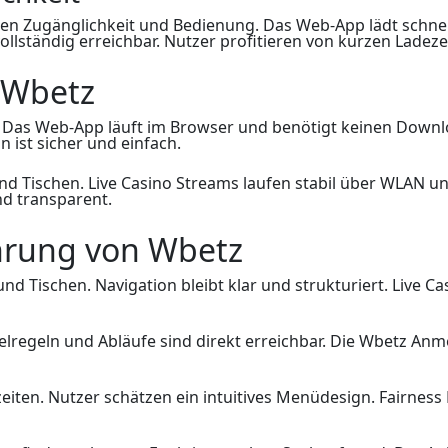
en Zugänglichkeit und Bedienung. Das Web-App lädt schnell
ollständig erreichbar. Nutzer profitieren von kurzen Ladez
 Wbetz
. Das Web-App läuft im Browser und benötigt keinen Downlo
 ist sicher und einfach.
und Tischen. Live Casino Streams laufen stabil über WLAN 
nd transparent.
ahrung von Wbetz
und Tischen. Navigation bleibt klar und strukturiert. Live C
ielregeln und Abläufe sind direkt erreichbar. Die Wbetz A
eiten. Nutzer schätzen ein intuitives Menüdesign. Fairnes