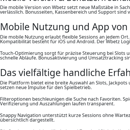
Die mobile Version von Wbetz setzt neue Maßstäbe in Sach
verlässlich. Bonusseiten, Kassenbereich und Support sind v
Mobile Nutzung und App von
Die mobile Nutzung erlaubt flexible Sessions an jedem Ort
Kompatibilität besteht für iOS und Android. Der Wbetz Login
Touch-Optimierung sorgt für präzise Steuerung bei Slots 
schnelle Abläufe. Bonusaktivierung und Umsatztracking si
Das vielfältige handliche Erf
Die Plattform bietet eine breite Auswahl an Slots, Jackpots 
setzen neue Impulse für den Spielbetrieb.
Filteroptionen beschleunigen die Suche nach Favoriten. Sp
Verifizierung und Auszahlungen laufen transparent.
Snappy Navigation unterstützt kurze Sessions ohne Wartez
übersichtlich dargestellt.