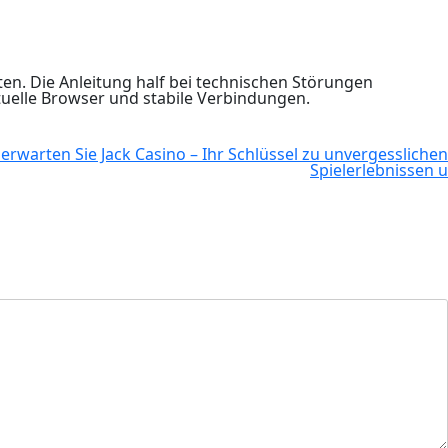
en. Die Anleitung half bei technischen Störungen
ktuelle Browser und stabile Verbindungen.
rwarten Sie Jack Casino – Ihr Schlüssel zu unvergesslichen
Spielerlebnissen u