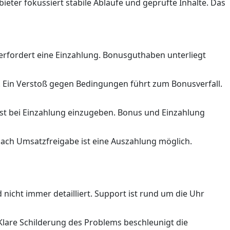
eter fokussiert stabile Abläufe und geprüfte Inhalte. Das
erfordert eine Einzahlung. Bonusguthaben unterliegt
t. Ein Verstoß gegen Bedingungen führt zum Bonusverfall.
st bei Einzahlung einzugeben. Bonus und Einzahlung
 nach Umsatzfreigabe ist eine Auszahlung möglich.
nicht immer detailliert. Support ist rund um die Uhr
e. Klare Schilderung des Problems beschleunigt die