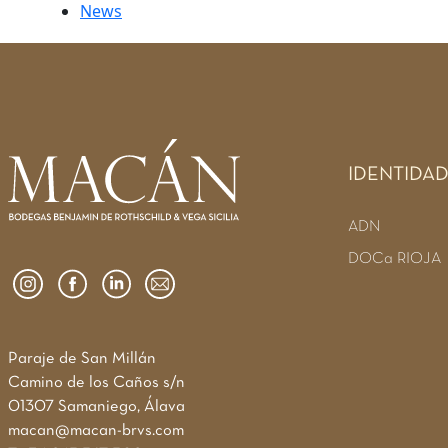
News
IDENTIDA
ADN
DOCa RIOJA
Paraje de San Millán
Camino de los Caños s/n
01307 Samaniego, Álava
macan@macan-brvs.com