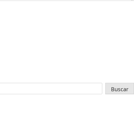
Buscar