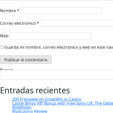
Nombre
*
Correo electrónico
*
Web
Guarda mi nombre, correo electrónico y web en este na
Buscar
Entradas recientes
200 Freispiele im GreatWin.io Casino
Castle Bingo VIP Bonus with Free Spins UK: The Glitt
WildRobin
Madcasino Review