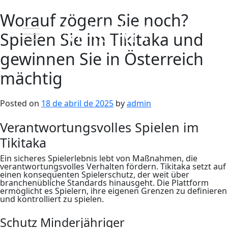
Skip
Worauf zögern Sie noch?
to
content
Spielen Sie im Tikitaka und
ES
Siempre más allá
gewinnen Sie in Österreich
mächtig
Posted on
18 de abril de 2025
by
admin
Verantwortungsvolles Spielen im
Tikitaka
Ein sicheres Spielerlebnis lebt von Maßnahmen, die
verantwortungsvolles Verhalten fördern. Tikitaka setzt auf
einen konsequenten Spielerschutz, der weit über
branchenübliche Standards hinausgeht. Die Plattform
ermöglicht es Spielern, ihre eigenen Grenzen zu definieren
und kontrolliert zu spielen.
Schutz Minderjähriger