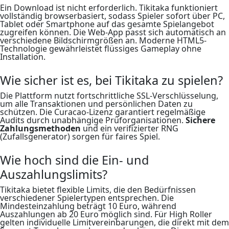
Ein Download ist nicht erforderlich. Tikitaka funktioniert
vollständig browserbasiert, sodass Spieler sofort über PC,
Tablet oder Smartphone auf das gesamte Spielangebot
zugreifen können. Die Web-App passt sich automatisch an
verschiedene Bildschirmgrößen an. Moderne HTML5-
Technologie gewährleistet flüssiges Gameplay ohne
Installation.
Wie sicher ist es, bei Tikitaka zu spielen?
Die Plattform nutzt fortschrittliche SSL-Verschlüsselung,
um alle Transaktionen und persönlichen Daten zu
schützen. Die Curacao-Lizenz garantiert regelmäßige
Audits durch unabhängige Prüforganisationen.
Sichere
Zahlungsmethoden
und ein verifizierter RNG
(Zufallsgenerator) sorgen für faires Spiel.
Wie hoch sind die Ein- und
Auszahlungslimits?
Tikitaka bietet flexible Limits, die den Bedürfnissen
verschiedener Spielertypen entsprechen. Die
Mindesteinzahlung beträgt 10 Euro, während
Auszahlungen ab 20 Euro möglich sind. Für High Roller
gelten individuelle Limitvereinbarungen, die direkt mit dem