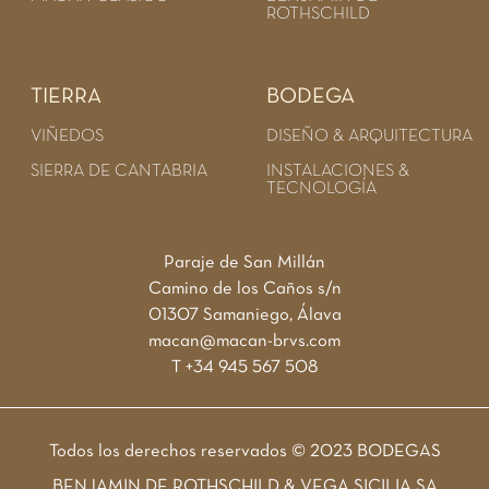
ROTHSCHILD
TIERRA
BODEGA
VIÑEDOS
DISEÑO & ARQUITECTURA
SIERRA DE CANTABRIA
INSTALACIONES &
TECNOLOGÍA
Paraje de San Millán
Camino de los Caños s/n
01307 Samaniego, Álava
macan@macan-brvs.com
T +34 945 567 508
Todos los derechos reservados © 2023 BODEGAS
BENJAMIN DE ROTHSCHILD & VEGA SICILIA SA