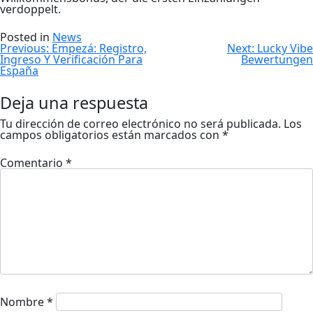
verdoppelt.
Posted in
News
Navegación
Previous:
Empezá: Registro,
Next:
Lucky Vibe
Ingreso Y Verificación Para
Bewertungen
de
España
entradas
Deja una respuesta
Tu dirección de correo electrónico no será publicada.
Los
campos obligatorios están marcados con
*
Comentario
*
Nombre
*